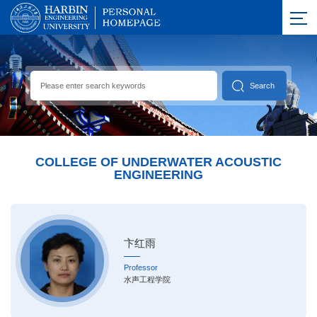
COLLEGE OF UNDERWATER ACOUSTIC
ENGINEERING
卞红雨
Professor
水声工程学院